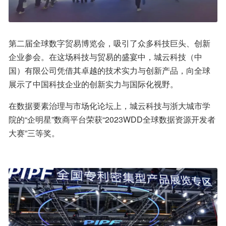
第二届全球数字贸易博览会，吸引了众多科技巨头、创新
企业参会。在这场科技与贸易的盛宴中，城云科技（中
国）有限公司凭借其卓越的技术实力与创新产品，向全球
展示了中国科技企业的创新实力与国际化视野。
在数据要素治理与市场化论坛上，城云科技与浙大城市学
院的“企明星”数商平台荣获“2023WDD全球数据资源开发者
大赛”三等奖。