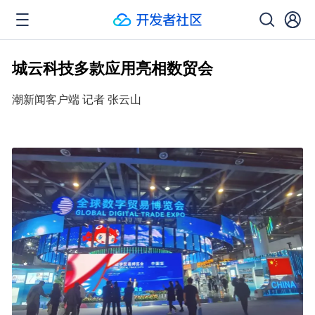
城云科技多款应用亮相数贸会
潮新闻客户端 记者 张云山