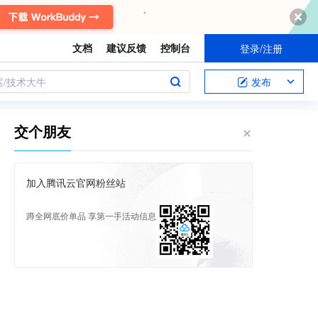
文档
建议反馈
控制台
登录/注册
案/技术大牛
发布
交个朋友
加入腾讯云官网粉丝站
蹲全网底价单品 享第一手活动信息