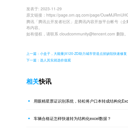
发表于:
2023-11-29
原文链接
：
https://page.om.qq.com/page/OuwMJRmU
腾讯「腾讯云开发者社区」是腾讯内容开放平台帐号（企
布内容。
如有侵权，请联系 cloudcommunity@tencent.com 删除
上一篇：小盒子，大能量|X120-ZD助力城市管道点状缺陷快速修复
下一篇：选人其实就选价值观
相关
快讯
用眼精星票证识别系统，轻松将户口本转成结构化Exce
车辆合格证怎样快速转为结构化excel数据？