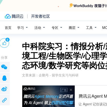
学习
活动
专区
圈层
工具
首页
M
0
中科院实习：情报分析/
境工程/生物医学/心理学
分享
态环境/数学研究等岗位
文章来源：
企鹅号 - 留学生实习与科研
广告
腾讯云Agent 
让 Agent 记