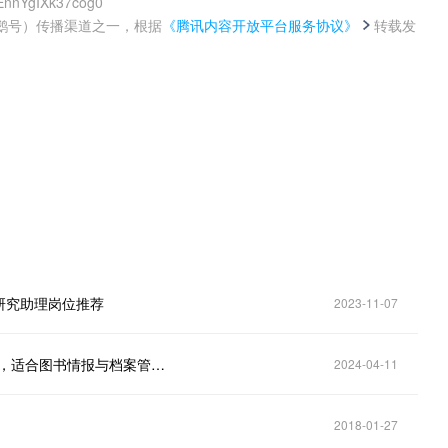
AEnnYgIXk37cog0
鹅号）传播渠道之一，根据
《腾讯内容开放平台服务协议》
转载发
。
研究助理岗位推荐
2023-11-07
中科院实习：情报分析-数据挖掘、数据治理研究助理，适合图书情报与档案管理类、计算机类等相关专业
2024-04-11
2018-01-27