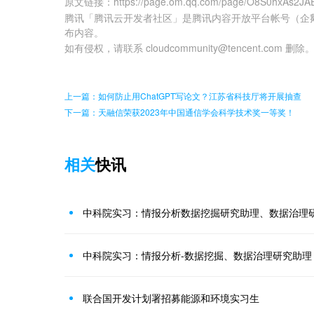
原文链接
：
https://page.om.qq.com/page/O8S0hxAs2J
腾讯「腾讯云开发者社区」是腾讯内容开放平台帐号（企
布内容。
如有侵权，请联系 cloudcommunity@tencent.com 删除
上一篇：如何防止用ChatGPT写论文？江苏省科技厅将开展抽查
下一篇：天融信荣获2023年中国通信学会科学技术奖一等奖！
相关
快讯
中科院实习：情报分析数据挖掘研究助理、数据治理
联合国开发计划署招募能源和环境实习生