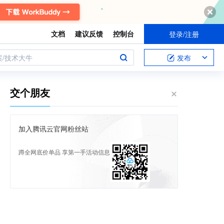
文档
建议反馈
控制台
登录/注册
案/技术大牛
发布
交个朋友
加入腾讯云官网粉丝站
蹲全网底价单品 享第一手活动信息