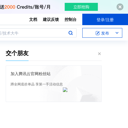
文档
建议反馈
控制台
登录/注册
案/技术大牛
发布
交个朋友
加入腾讯云官网粉丝站
蹲全网底价单品 享第一手活动信息