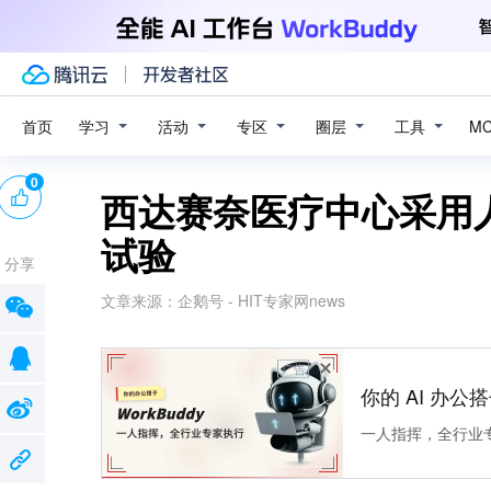
学习
活动
专区
圈层
工具
首页
M
0
西达赛奈医疗中心采用
试验
分享
文章来源：
企鹅号 - HIT专家网news
广告
你的 AI 办公搭子
一人指挥，全行业