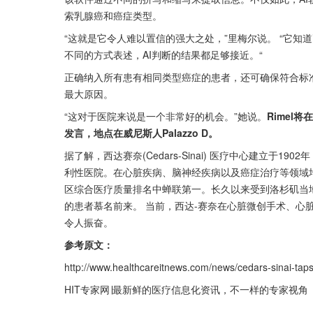
索乳腺癌和癌症类型。
“这就是它令人难以置信的强大之处，”里梅尔说。 “它知
不同的方式表述，AI判断的结果都足够接近。“
正确纳入所有患有相同类型癌症的患者，还可确保符合标
最大原因。
“这对于医院来说是一个非常好的机会。”她说。
Rimel
发言，地点在威尼斯人Palazzo D。
据了解，西达赛奈(Cedars-Sinai) 医疗中心建立
利性医院。在心脏疾病、脑神经疾病以及癌症治疗等领域均
区综合医疗质量排名中蝉联第一。长久以来受到洛杉矶当
的患者慕名前来。 当前，西达-赛奈在心脏微创手术、心
令人振奋。
参考原文：
http://www.healthcareitnews.com/news/cedars-sinai-taps-ai
HIT专家网∣最新鲜的医疗信息化资讯，不一样的专家视角