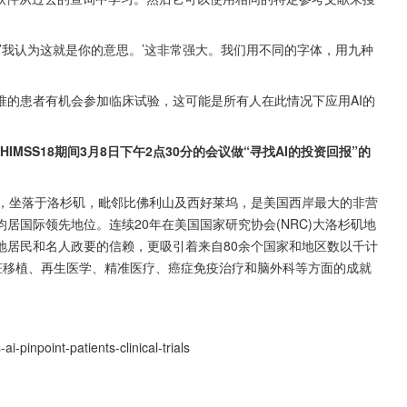
道’我认为这就是你的意思。’这非常强大。我们用不同的字体，用九种
准的患者有机会参加临床试验，这可能是所有人在此情况下应用AI的
将在HIMSS18期间3月8日下午2点30分的会议做“寻找AI的投资回报”的
于1902年，坐落于洛杉矶，毗邻比佛利山及西好莱坞，是美国西岸最大的非营
居国际领先地位。连续20年在美国国家研究协会(NRC)大洛杉矶地
地居民和名人政要的信赖，更吸引着来自80余个国家和地区数以千计
脏移植、再生医学、精准医疗、癌症免疫治疗和脑外科等方面的成就
-pinpoint-patients-clinical-trials