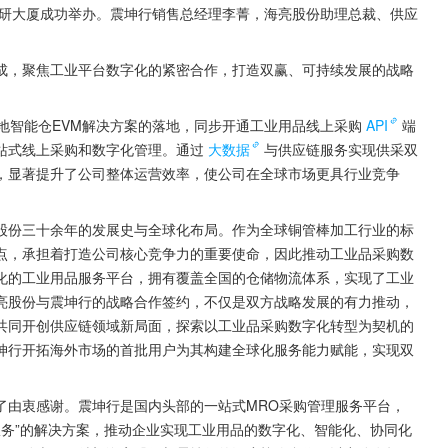
科研大厦成功举办。震坤行销售总经理李菁，海亮股份助理总裁、供应
成，聚焦工业平台数字化的紧密合作，打造双赢、可持续发展的战略
地智能仓EVM解决方案的落地，同步开通工业用品线上采购
API
端
站式线上采购和数字化管理。通过
大数据
与供应链服务实现供采双
，显著提升了公司整体运营效率，使公司在全球市场更具行业竞争
股份三十余年的发展史与全球化布局。作为全球铜管棒加工行业的标
点，承担着打造公司核心竞争力的重要使命，因此推动工业品采购数
化的工业用品服务平台，拥有覆盖全国的仓储物流体系，实现了工业
亮股份与震坤行的战略合作签约，不仅是双方战略发展的有力推动，
共同开创供应链领域新局面，探索以工业品采购数字化转型为契机的
坤行开拓海外市场的首批用户为其构建全球化服务能力赋能，实现双
了由衷感谢。震坤行是国内头部的一站式MRO采购管理服务平台，
服务”的解决方案，推动企业实现工业用品的数字化、智能化、协同化