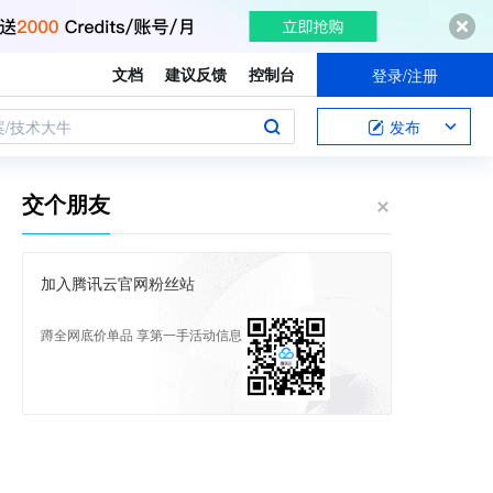
文档
建议反馈
控制台
登录/注册
案/技术大牛
发布
交个朋友
加入腾讯云官网粉丝站
蹲全网底价单品 享第一手活动信息