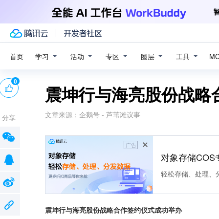
学习
活动
专区
圈层
工具
首页
M
0
震坤行与海亮股份战略
文章来源：
企鹅号 - 芦苇滩议事
分享
广告
对象存储COS
轻松存储、处理、
震坤行与海亮股份战略合作签约仪式成功举办