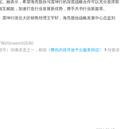
配。她表示，希望海亮股份与震坤行的深度战略合作可以充分发挥双
相互赋能，加速打造行业发展新优势，携手共书行业新篇章。
、震坤行浙北大区销售经理王宇轩，海亮股份战略发展中心总监刘
graTWzGmaem52EA0
鹅号）传播渠道之一，根据
《腾讯内容开放平台服务协议》
转载发
。