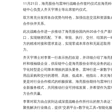
11月21日，海亮股份与震坤行战略合作签约仪式在海亮
链中心负责人齐天宇博士等出席签约仪式。
双方将充分发挥各自优势与特色，加强信息交流和资源集
合作伙伴关系。
此次战略合作进一步推动了海亮股份国内外20余个生产基
口，实现物资匹配、下单、审批、执行、交付、结算的一
方的精准对接和需求直达，实现零成本库存和无延迟取用
力。
齐天宇博士对李菁一行表示热烈欢迎，并详细介绍了海亮
杆和领袖级企业，供应链中心是海亮股份全球化业务的起
字化转型是公司降本增效的源头要务。震坤行是一家数字
用品采购和交付的透明、高效、低成本。他指出，本次海
更是对行业合作模式的积极探索。海亮股份期待与震坤行
全新服务模式，共同推动行业可持续发展，并希望作为震
方合作共赢。
李菁对双方由点状到达成深度战略合作所付出的努力表达
聚焦解决行业痛点，提供“交易平台+数字化工具+智能化