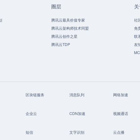
圈层
关
划
腾讯云最具价值专家
社
腾讯云架构师技术同盟
免
腾讯云创作之星
联
腾讯云TDP
友
M
区块链服务
消息队列
网络加速
企业云
CDN加速
视频通话
短信
文字识别
云点播