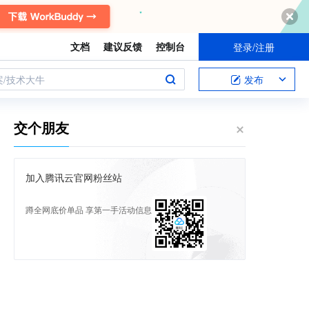
文档
建议反馈
控制台
登录/注册
案/技术大牛
发布
交个朋友
加入腾讯云官网粉丝站
蹲全网底价单品 享第一手活动信息