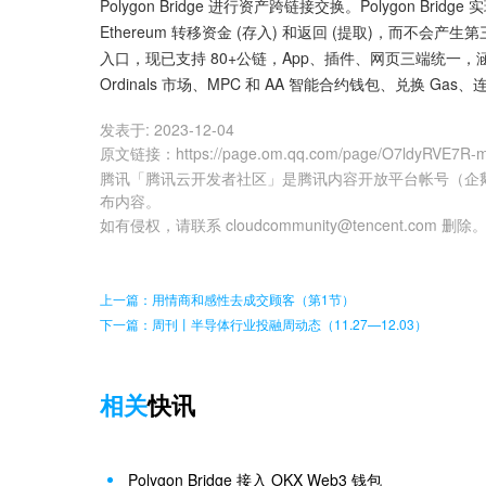
Polygon Bridge 进行资产跨链接交换。Polygon Bridg
Ethereum 转移资金 (存入) 和返回 (提取)，而不会产
入口，现已支持 80+公链，App、插件、网页三端统一，涵盖钱
Ordinals 市场、MPC 和 AA 智能合约钱包、兑换 Ga
发表于:
2023-12-04
原文链接
：
https://page.om.qq.com/page/O7ldyRVE7R
腾讯「腾讯云开发者社区」是腾讯内容开放平台帐号（企
布内容。
如有侵权，请联系 cloudcommunity@tencent.com 删除
上一篇：用情商和感性去成交顾客（第1节）
下一篇：周刊丨半导体行业投融周动态（11.27—12.03）
相关
快讯
Polygon Bridge 接入 OKX Web3 钱包