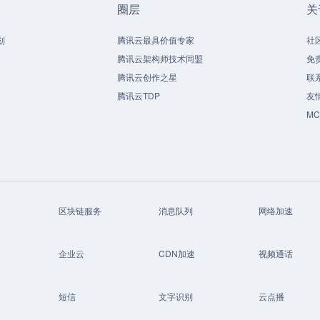
圈层
关
划
腾讯云最具价值专家
社
腾讯云架构师技术同盟
免
腾讯云创作之星
联
腾讯云TDP
友
M
区块链服务
消息队列
网络加速
企业云
CDN加速
视频通话
短信
文字识别
云点播