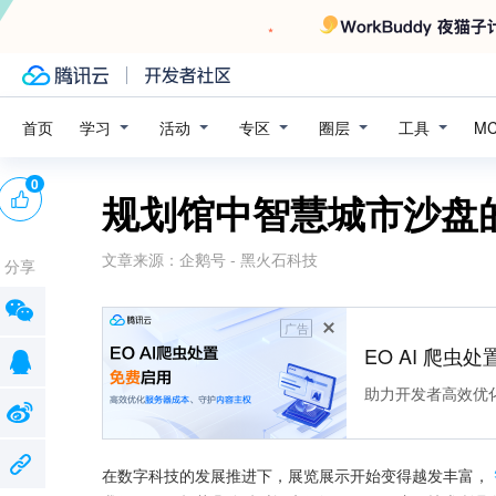
学习
活动
专区
圈层
工具
首页
M
0
规划馆中智慧城市沙盘
文章来源：
企鹅号 - 黑火石科技
分享
广告
EO AI 爬虫
助力开发者高效优
在数字科技的发展推进下，展览展示开始变得越发丰富，