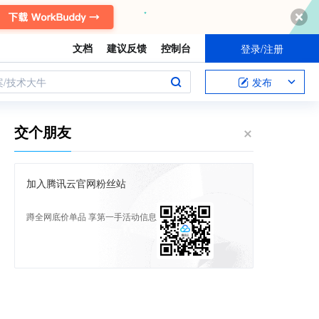
文档
建议反馈
控制台
登录/注册
案/技术大牛
发布
交个朋友
加入腾讯云官网粉丝站
蹲全网底价单品 享第一手活动信息