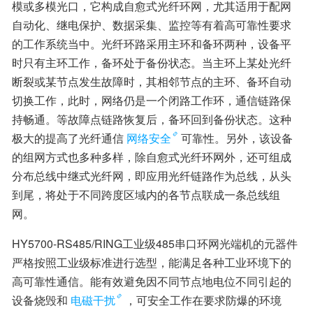
模或多模光口，它构成自愈式光纤环网，尤其适用于配网
自动化、继电保护、数据采集、监控等有着高可靠性要求
的工作系统当中。光纤环路采用主环和备环两种，设备平
时只有主环工作，备环处于备份状态。当主环上某处光纤
断裂或某节点发生故障时，其相邻节点的主环、备环自动
切换工作，此时，网络仍是一个闭路工作环，通信链路保
持畅通。等故障点链路恢复后，备环回到备份状态。这种
极大的提高了光纤通信
网络安全
可靠性。另外，该设备
的组网方式也多种多样，除自愈式光纤环网外，还可组成
分布总线中继式光纤网，即应用光纤链路作为总线，从头
到尾，将处于不同跨度区域内的各节点联成一条总线组
网。
HY5700-RS485/RING工业级485串口环网光端机的元器件
严格按照工业级标准进行选型，能满足各种工业环境下的
高可靠性通信。能有效避免因不同节点地电位不同引起的
设备烧毁和
电磁干扰
，可安全工作在要求防爆的环境