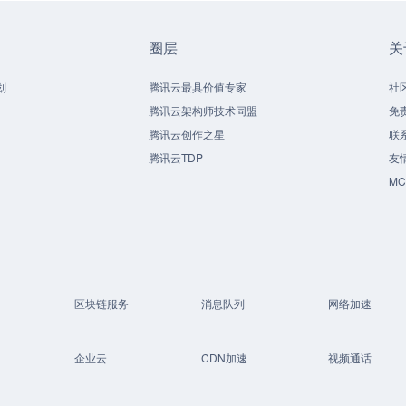
圈层
关
划
腾讯云最具价值专家
社
腾讯云架构师技术同盟
免
腾讯云创作之星
联
腾讯云TDP
友
M
区块链服务
消息队列
网络加速
企业云
CDN加速
视频通话