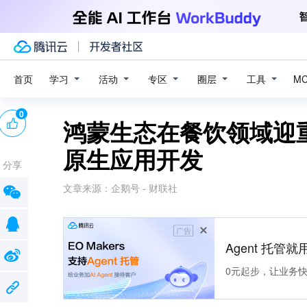
学习
活动
专区
圈层
工具
首页
M
0
鸿蒙生态在餐饮领域迎
原生应用开发
分享
文章来源：
企鹅号 - 财联社
广告
Agent 托管就用
0元起步，让业务快速拥