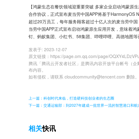
【鸿蒙生态在餐饮领域迎重要突破 多家企业启动鸿蒙原生
合作协议，正式宣布麦当劳中国APP将基于HarmonyOS
超过20万员工，每年服务顾客超过十亿人次的麦当劳中
当劳中国APP正式宣布启动鸿蒙原生应用开发，意味着
钉、蚂蚁集团、小红书、58集团、哔哩哔哩、高德地图等
发表于:
2023-12-07
原文链接
：
https://page.om.qq.com/page/OQXY4LDzV
腾讯「腾讯云开发者社区」是腾讯内容开放平台帐号（企
布内容。
如有侵权，请联系 cloudcommunity@tencent.com 删除
上一篇：科创时代来临，打造硬科技创业者的生态圈
下一篇：交通运输部：到2027年建成一批世界一流的智慧港口和航
相关
快讯