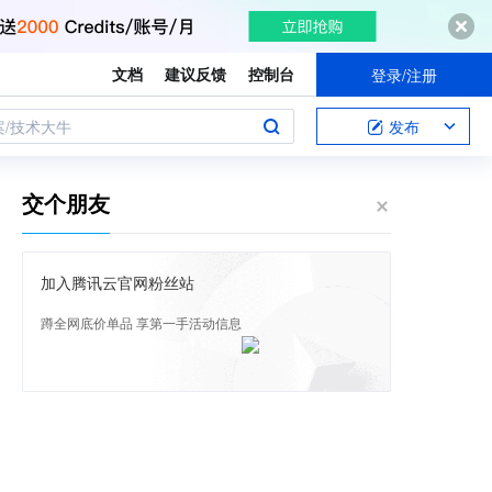
文档
建议反馈
控制台
登录/注册
案/技术大牛
发布
交个朋友
加入腾讯云官网粉丝站
蹲全网底价单品 享第一手活动信息