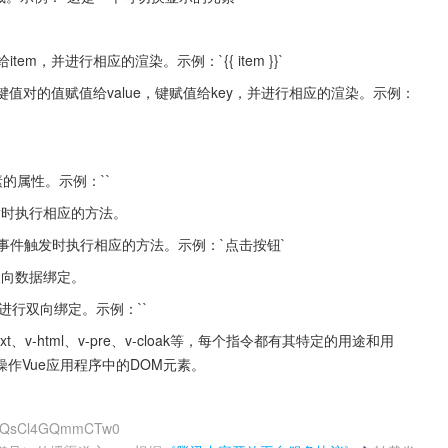
赋值给item，并进行相应的渲染。示例：`{{ item }}`
object，将每个键值对的值赋值给value，键赋值给key，并进行相应的渲染。示例：
定到元素的属性。示例：``
触发时执行相应的方法。
素上，当事件触发时执行相应的方法。示例：`点击按钮`
立双向数据绑定。
a属性进行双向绑定。示例：``
v-html、v-pre、v-cloak等，每个指令都有其特定的用途和用
作Vue应用程序中的DOM元素。
0d9QsCl4GQmmCTw0