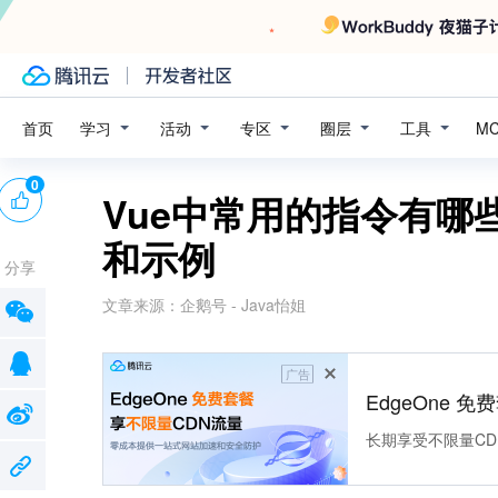
学习
活动
专区
圈层
工具
首页
M
0
Vue中常用的指令有哪
和示例
分享
文章来源：
企鹅号 - Java怡姐
广告
EdgeOne 
长期享受不限量CD