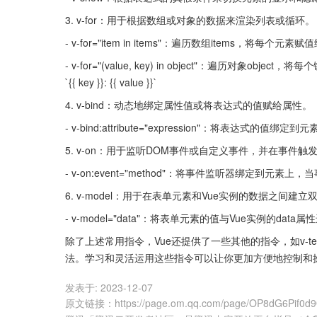
3. v-for：用于根据数组或对象的数据来渲染列表或循环。
- v-for="item in items"：遍历数组items，将每个元素
- v-for="(value, key) in object"：遍历对象
`{{ key }}: {{ value }}`
4. v-bind：动态地绑定属性值或将表达式的值赋给属性。
- v-bind:attribute="expression"：将表达式的值绑
5. v-on：用于监听DOM事件或自定义事件，并在事件
- v-on:event="method"：将事件监听器绑定到元
6. v-model：用于在表单元素和Vue实例的数据之间建
- v-model="data"：将表单元素的值与Vue实例的dat
除了上述常用指令，Vue还提供了一些其他的指令，如v-text、
法。学习和灵活运用这些指令可以让你更加方便地控制和操
发表于:
2023-12-07
原文链接
：
https://page.om.qq.com/page/OP8dG6Pif