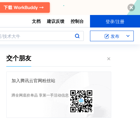
文档
建议反馈
控制台
登录/注册
案/技术大牛
发布
交个朋友
加入腾讯云官网粉丝站
蹲全网底价单品 享第一手活动信息