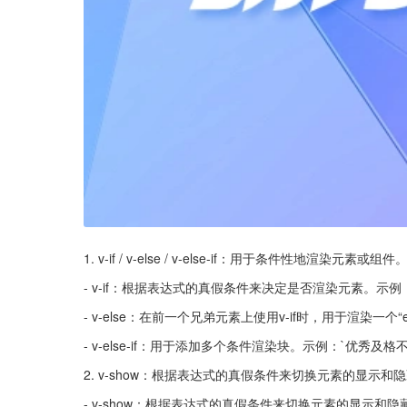
1. v-if / v-else / v-else-if：用于条件性地渲染元素或组件
- v-if：根据表达式的真假条件来决定是否渲染元素。示
- v-else：在前一个兄弟元素上使用v-if时，用于渲染一个“
- v-else-if：用于添加多个条件渲染块。示例：`优秀及格
2. v-show：根据表达式的真假条件来切换元素的显示和
- v-show：根据表达式的真假条件来切换元素的显示和