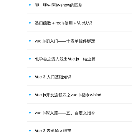
聊一聊v-if和v-show的区别
递归函数＋redis使用＋Vue认识
vue.js初入门——十表单控件绑定
包学会之浅入浅出Vue.js：结业篇
Vue 3 入门基础知识
Vue.js开发连载四之vue.js指令v-bind
vue.js深入篇——五、自定义指令
Vue 3 表单输入绑定