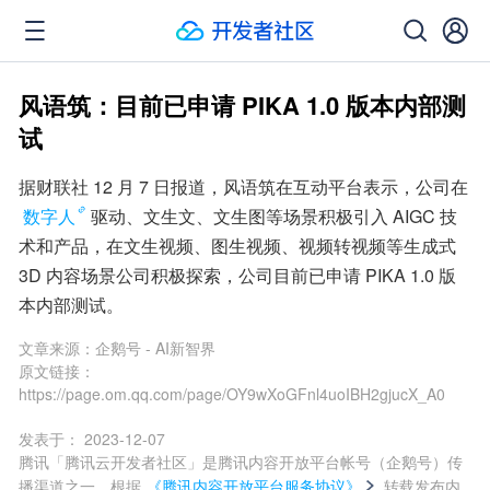
风语筑：目前已申请 PIKA 1.0 版本内部测
试
据财联社 12 月 7 日报道，风语筑在互动平台表示，公司在
数字人
驱动、文生文、文生图等场景积极引入 AIGC 技
术和产品，在文生视频、图生视频、视频转视频等生成式 
3D 内容场景公司积极探索，公司目前已申请 PIKA 1.0 版
本内部测试。
文章来源：
企鹅号 - AI新智界
原文链接：
https://page.om.qq.com/page/OY9wXoGFnl4uoIBH2gjucX_A0
发表于：
2023-12-07
腾讯「腾讯云开发者社区」是腾讯内容开放平台帐号（企鹅号）传
播渠道之一，根据
《腾讯内容开放平台服务协议》
转载发布内