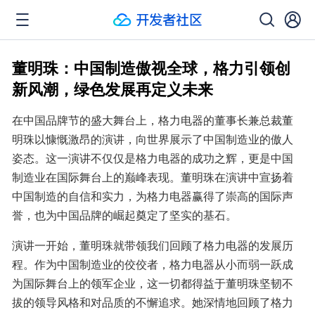
董明珠：中国制造傲视全球，格力引领创
新风潮，绿色发展再定义未来
在中国品牌节的盛大舞台上，格力电器的董事长兼总裁董
明珠以慷慨激昂的演讲，向世界展示了中国制造业的傲人
姿态。这一演讲不仅仅是格力电器的成功之辉，更是中国
制造业在国际舞台上的巅峰表现。董明珠在演讲中宣扬着
中国制造的自信和实力，为格力电器赢得了崇高的国际声
誉，也为中国品牌的崛起奠定了坚实的基石。
演讲一开始，董明珠就带领我们回顾了格力电器的发展历
程。作为中国制造业的佼佼者，格力电器从小而弱一跃成
为国际舞台上的领军企业，这一切都得益于董明珠坚韧不
拔的领导风格和对品质的不懈追求。她深情地回顾了格力