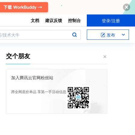
文档
建议反馈
控制台
登录/注册
案/技术大牛
发布
交个朋友
加入腾讯云官网粉丝站
蹲全网底价单品 享第一手活动信息