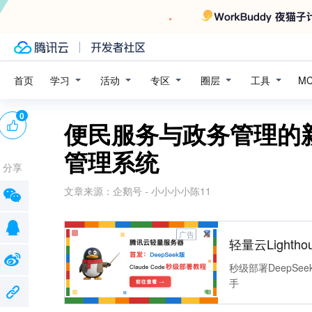
学习
活动
专区
圈层
工具
首页
M
0
便民服务与政务管理的
管理系统
分享
文章来源：
企鹅号 - 小小小小陈11
广告
轻量云Lightho
秒级部署DeepSee
手