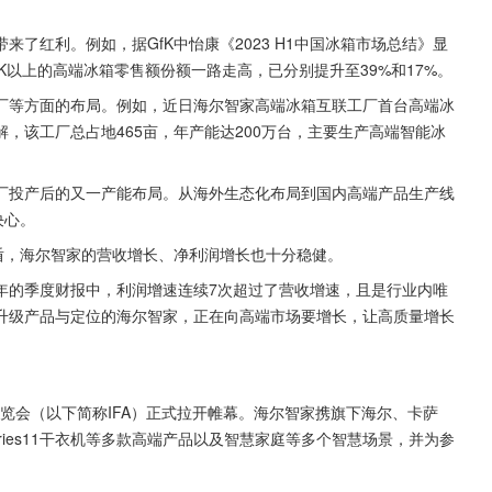
。
了红利。例如，据GfK中怡康《2023 H1中国冰箱市场总结》显
5K以上的高端冰箱零售额份额一路走高，已分别提升至39%和17%。
厂等方面的布局。例如，近日海尔智家高端冰箱互联工厂首台高端冰
，该工厂总占地465亩，年产能达200万台，主要生产高端智能冰
厂投产后的又一产能布局。从海外生态化布局到国内高端产品生产线
决心。
盾，海尔智家的营收增长、净利润增长也十分稳健。
年的季度财报中，利润增速连续7次超过了营收增速，且是行业内唯
升级产品与定位的海尔智家，正在向高端市场要增长，让高质量增长
展览会（以下简称IFA）正式拉开帷幕。海尔智家携旗下海尔、卡萨
series11干衣机等多款高端产品以及智慧家庭等多个智慧场景，并为参