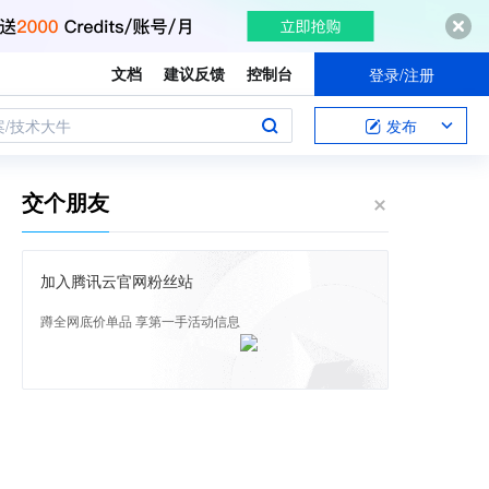
文档
建议反馈
控制台
登录/注册
案/技术大牛
发布
交个朋友
加入腾讯云官网粉丝站
蹲全网底价单品 享第一手活动信息