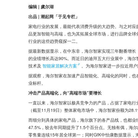
编辑 | 虞尔湖
出品 | 潮起网「于见专栏」
家电行业的发展，最能代表消费升级的大趋势。与之对应
品更加智能与高端，也为其拓展全球市场，进行品牌全球
行业的这些趋势窥探一二。
据最新数据显示，在中东非，海尔智家实现三年翻番增长
的业绩增长高达90%。而近日的迪拜五大行业展中，海
技术及
智能家居解决方案
。为海尔智家进一步拉近用户
据观察，海尔智家在加速产品智能化、高端化的同时，也
业标杆。
冲击产品高端化，向“高端市场”要增长
一直以来，海尔智家以极具竞争力的产品，占据了家电行业的
（截至11月19日）整体家电市场中，海尔智家份额为28.1
而细分到具体的家电产品，海尔旗下的各产品线，也都业
47.5%，较去年同期提升了1.5个百分点。无独有偶，
零售量连续15年居全球第一；同时GfK中怡康数据显示，海