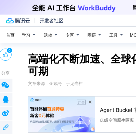
学习
活动
专区
圈层
工具
首页
M
0
高端化不断加速、全球
可期
分享
文章来源：
企鹅号 - 于见专栏
广告
Agent Buck
亿级空间原生隔离