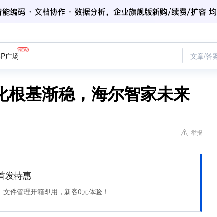
CP广场
文章/答
化根基渐稳，海尔智家未来
举报
et 首发特惠
，文件管理开箱即用，新客0元体验！