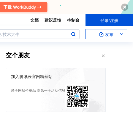
文档
建议反馈
控制台
登录/注册
案/技术大牛
发布
交个朋友
加入腾讯云官网粉丝站
蹲全网底价单品 享第一手活动信息