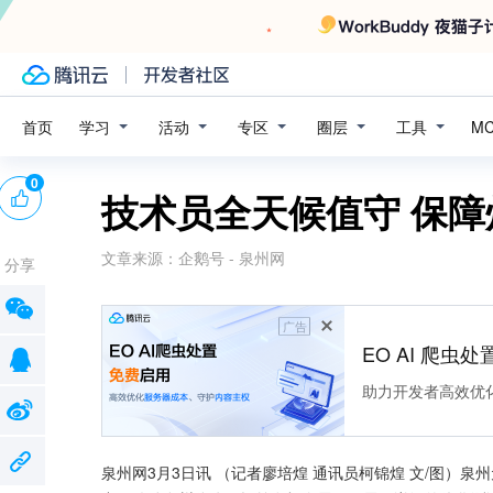
学习
活动
专区
圈层
工具
首页
M
0
技术员全天候值守 保
文章来源：
企鹅号 - 泉州网
分享
广告
EO AI 爬虫
助力开发者高效优
泉州网3月3日讯 （记者廖培煌 通讯员柯锦煌 文/图）