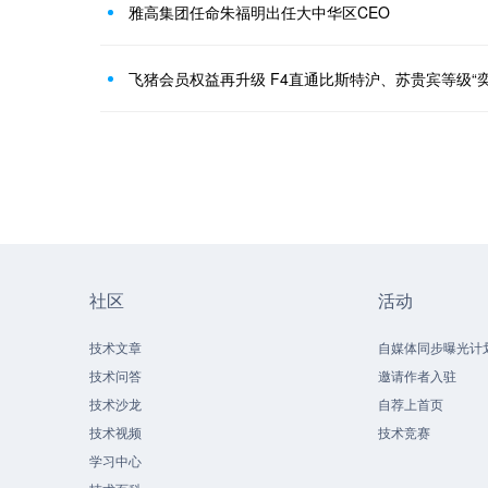
雅高集团任命朱福明出任大中华区CEO
飞猪会员权益再升级 F4直通比斯特沪、苏贵宾等级“奕
社区
活动
技术文章
自媒体同步曝光计
技术问答
邀请作者入驻
技术沙龙
自荐上首页
技术视频
技术竞赛
学习中心