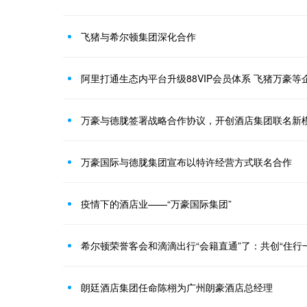
飞猪与希尔顿集团深化合作
阿里打通生态内平台升级88VIP会员体系 飞猪万豪等
万豪与德胧签署战略合作协议，开创酒店集团联名新
万豪国际与德胧集团宣布以特许经营方式联名合作
疫情下的酒店业——“万豪国际集团”
希尔顿荣誉客会和滴滴出行“会籍直通”了：共创“住行一
朗廷酒店集团任命陈栩为广州朗豪酒店总经理