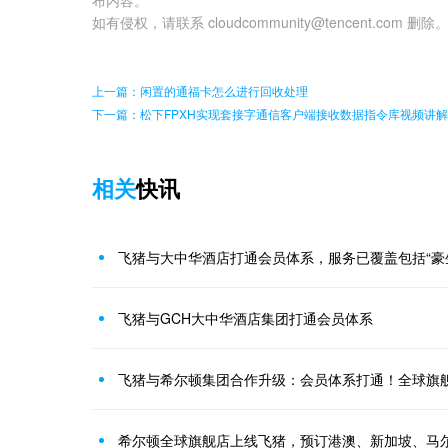
布内容。
如有侵权，请联系 cloudcommunity@tencent.com 删除
上一篇：闲置的通福卡怎么进行回收处理
下一篇：松下FPXH实现套接字通信客户端接收数据指令库视频讲解
相关
快讯
飞猪与大中华酒店打通会员体系，服务已覆盖包括“豪生
飞猪与GCH大中华酒店集团打通会员体系
飞猪与希尔顿集团合作升级：会员体系打通！全球旗