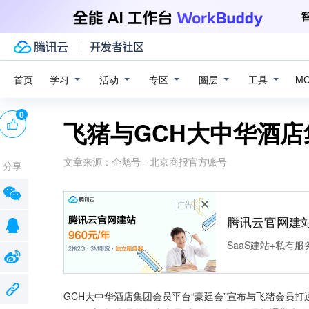
学习
活动
专区
圈层
工具
首页
M
0
飞猪与GCH大中华酒店
文章来源：
企鹅号 - 北京商报官方账号
分享
广告
腾讯云官网建
SaaS建站+私有
GCH大中华酒店集团会员平台“豪廷会”宣布与飞猪会员打通