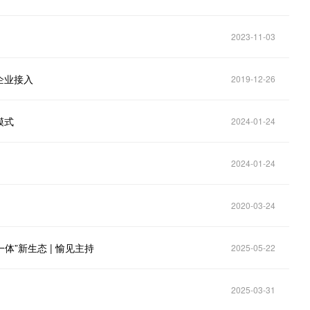
2023-11-03
企业接入
2019-12-26
模式
2024-01-24
2024-01-24
2020-03-24
体”新生态 | 愉见主持
2025-05-22
2025-03-31