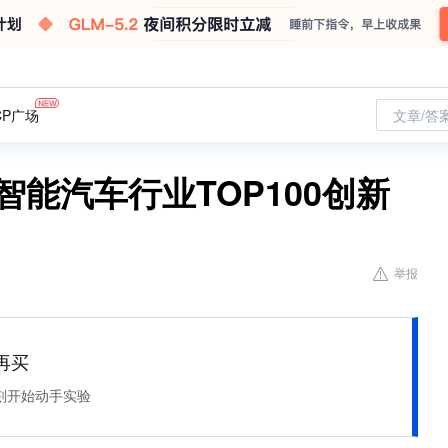
CP广场
文章/答
智能汽车行业TOP100创新
举报
再买
刻开始动手实验