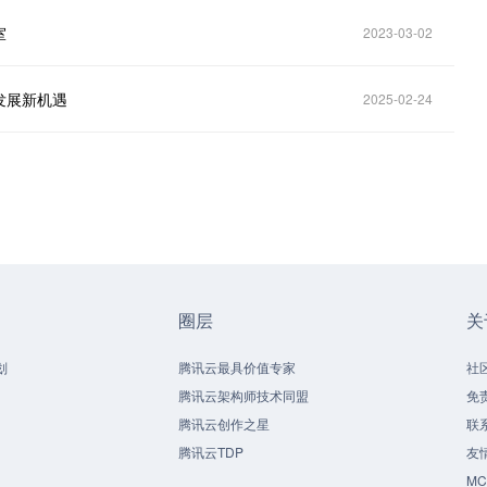
室
2023-03-02
发展新机遇
2025-02-24
圈层
关
划
腾讯云最具价值专家
社
腾讯云架构师技术同盟
免
腾讯云创作之星
联
腾讯云TDP
友
M