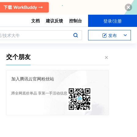
文档
建议反馈
控制台
登录/注册
案/技术大牛
发布
交个朋友
加入腾讯云官网粉丝站
蹲全网底价单品 享第一手活动信息