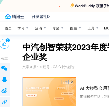
学习
活动
专区
圈层
工具
首页
M
0
中汽创智荣获2023年度
企业奖
分享
文章来源：
企鹅号 - CAIC中汽创智
广告
AI 大模型会用
前往模型广场，即