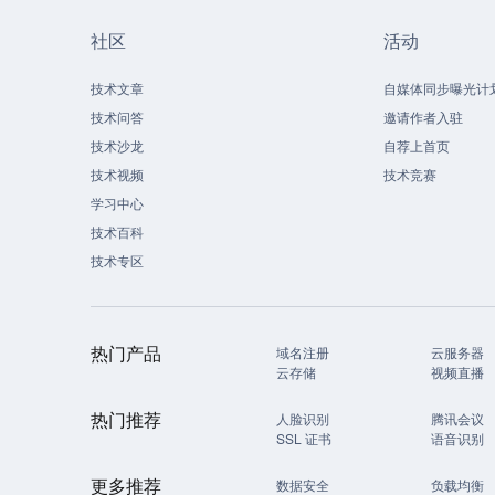
社区
活动
技术文章
自媒体同步曝光计
技术问答
邀请作者入驻
技术沙龙
自荐上首页
技术视频
技术竞赛
学习中心
技术百科
技术专区
热门产品
域名注册
云服务器
云存储
视频直播
热门推荐
人脸识别
腾讯会议
SSL 证书
语音识别
更多推荐
数据安全
负载均衡