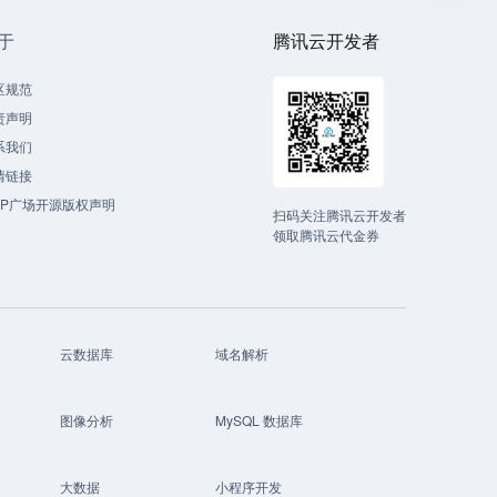
于
腾讯云开发者
区规范
责声明
系我们
情链接
CP广场开源版权声明
扫码关注腾讯云开发者
领取腾讯云代金券
云数据库
域名解析
图像分析
MySQL 数据库
大数据
小程序开发