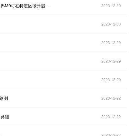
赛力斯汽车获重庆、深圳 L3 级自动驾驶测试牌照，问界M9可在特定区域开启路测
2023-12-29
2023-12-30
2023-12-29
2023-12-29
2023-12-29
路测
2023-12-22
 路测
2023-12-22
照
2023-12-27