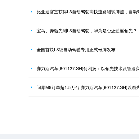
比亚迪官宣获得L3自动驾驶高快速路测试牌照，自动
宝马、奔驰先测L3自动驾驶，华为是否还遥遥领先？
全国首块L3级自动驾驶专用正式号牌发布
问界M9订单超1.5万台 赛力斯汽车(601127.SH)以