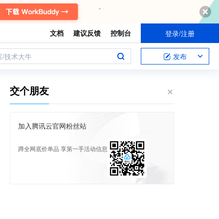
文档
建议反馈
控制台
登录/注册
案/技术大牛
发布
交个朋友
加入腾讯云官网粉丝站
蹲全网底价单品 享第一手活动信息