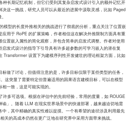
了各种长期记忆机制，但它们受到其复杂启发式设计引入的额外记忆开
这一挑战，研究人员可以从最近的进展中汲取灵感，比如 Paged 
量。
rmer 的模型的长度外推相关的挑战进行了彻底的分析，重点关注了位置嵌
应用于 RoPE 的扩展策略，作者相信这在解决外推限制方面具有重
维位置嵌入属性的简化观察，并包含简单的启发式调整。作者对使用
些启发式设计的指导下引导具有许多超参数的可学习嵌入的潜在复
ansformer 设置下为建模序列性开发健壮的理论框架方面，比如 
目标做了讨论，但值得注意的是，许多目标仅限于某些类型的任务，
 目标。这突显了需要特定但普遍适用的因果语言建模目标，可以在模型
标相一致，这是可能实现的。
了许多可选项。根据在评估中的先前经验，常用的度量，如 ROUGE 
谕」。随着 LLM 在现实世界场景中的快速部署，越来越迫切地需
务中，其中精确的真实性难以捉摸。一个有希望的途径涉及利用最先
代，尽管相关的高成本仍然在更广泛地在研究界中采用方面带来挑战。