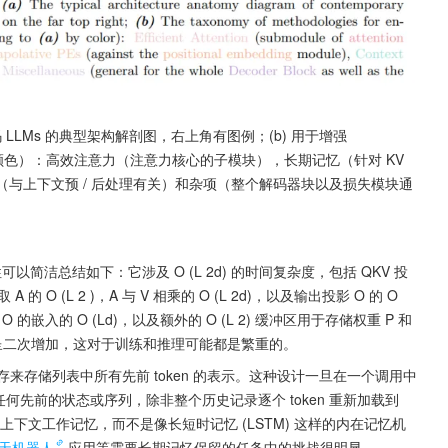
仅解码 LLMs 的典型架构解剖图，右上角有图例；(b) 用于增强 
相对应的颜色）：高效注意力（注意力核心的子模块），长期记忆（针对 KV 
（与上下文预 / 后处理有关）和杂项（整个解码器块以及损失模块通
以简洁总结如下：它涉及 O (L 2d) 的时间复杂度，包括 QKV 投
取 A 的 O (L 2 )，A 与 V 相乘的 O (L 2d)，以及输出投影 O 的 O 
O 的嵌入的 O (Ld)，以及额外的 O (L 2) 缓冲区用于存储权重 P 和 
呈二次增加，这对于训练和推理可能都是繁重的。
存来存储列表中所有先前 token 的表示。这种设计一旦在一个调用中
回任何先前的状态或序列，除非整个历史记录逐个 token 重新加载到 
有一个上下文工作记忆，而不是像长短时记忆 (LSTM) 这样的内在记忆机
天机器人
应用等需要长期记忆保留的任务中的挑战很明显。