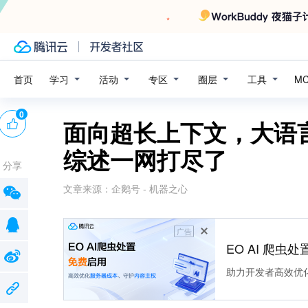
学习
活动
专区
圈层
工具
首页
M
0
面向超长上下文，大语
综述一网打尽了
分享
文章来源：
企鹅号 - 机器之心
广告
EO AI 爬虫
助力开发者高效优