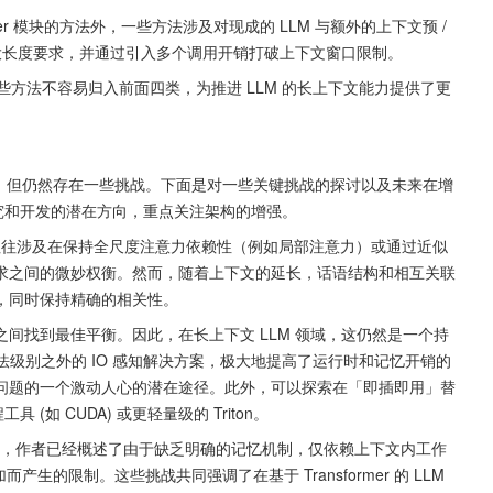
rmer 模块的方法外，一些方法涉及对现成的 LLM 与额外的上下文预 / 
最大长度要求，并通过引入多个调用开销打破上下文窗口限制。
这些方法不容易归入前面四类，为推进 LLM 的长上下文能力提供了更
进展，但仍然存在一些挑战。下面是对一些关键挑战的探讨以及未来在增
面进行研究和开发的潜在方向，重点关注架构的增强。
注意方法往往涉及在保持全尺度注意力依赖性（例如局部注意力）或通过近似
求之间的微妙权衡。然而，随着上下文的延长，话语结构和相互关联
，同时保持精确的相关性。
间找到最佳平衡。因此，在长上下文 LLM 领域，这仍然是一个持
探索了算法级别之外的 IO 感知解决方案，极大地提高了运行时和记忆开销的
问题的一个激动人心的潜在途径。此外，可以探索在「即插即用」替
如 CUDA) 或更轻量级的 Triton。
讨论的，作者已经概述了由于缺乏明确的记忆机制，仅依赖上下文内工作
生的限制。这些挑战共同强调了在基于 Transformer 的 LLM 