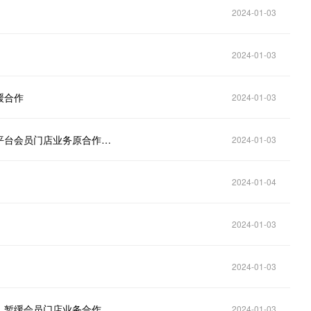
2024-01-03
2024-01-03
缓合作
2024-01-03
华为回应中断懂车帝、汽车之家、易车合作：与部分平台会员门店业务原合作协议到期
2024-01-03
2024-01-04
2024-01-03
2024-01-03
，暂缓会员门店业务合作
2024-01-03