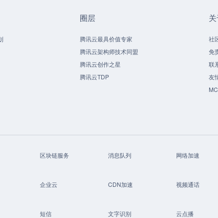
圈层
关
划
腾讯云最具价值专家
社
腾讯云架构师技术同盟
免
腾讯云创作之星
联
腾讯云TDP
友
M
区块链服务
消息队列
网络加速
企业云
CDN加速
视频通话
短信
文字识别
云点播