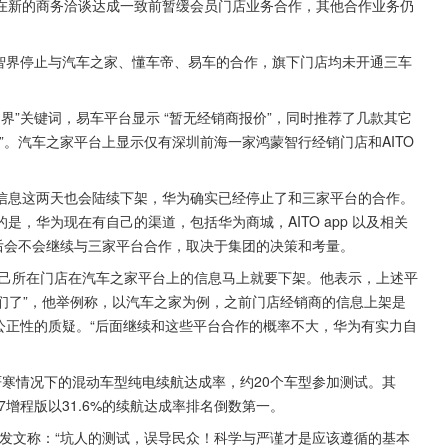
在新的商务洽谈达成一致前暂缓会员门店业务合作，其他合作业务仍
、智界停止与汽车之家、懂车帝、易车的合作，旗下门店均未开通三车
界”关键词，易车平台显示 “暂无经销商报价”，同时推荐了几款其它
”。汽车之家平台上显示仅有深圳前海一家鸿蒙智行经销门店和AITO
信息这两天也会陆续下架，华为确实已经停止了和三家平台的合作。
，华为现在有自己的渠道，包括华为商城，AITO app 以及相关
后会不会继续与三家平台合作，取决于集团的决策和考量。
自己所在门店在汽车之家平台上的信息马上就要下架。他表示，上述平
他们了”，他举例称，以汽车之家为例，之前门店经销商的信息上架是
”公正性的质疑。“后面继续和这些平台合作的概率不大，华为有实力自
了严寒情况下的混动车型纯电续航达成率，约20个车型参加测试。其
7增程版以31.6%的续航达成率排名倒数第一。
发文称：“坑人的测试，误导民众！科学与严谨才是应该遵循的基本