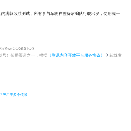
气的满载续航测试，所有参与车辆在整备后编队行驶出发，使用统一
Yi3rrKweCQGQi1Q0
鹅号）传播渠道之一，根据
《腾讯内容开放平台服务协议》
转载发
。
经成功应用于多个领域