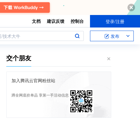
文档
建议反馈
控制台
登录/注册
案/技术大牛
发布
交个朋友
加入腾讯云官网粉丝站
蹲全网底价单品 享第一手活动信息