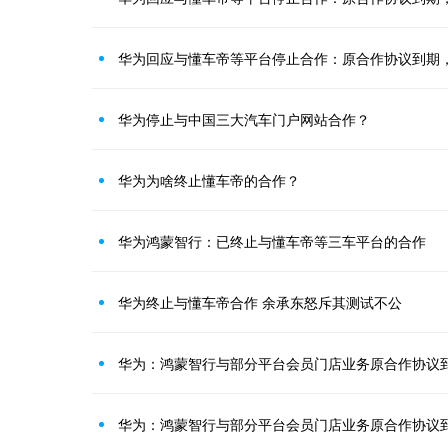
华为停止与中国三大汽车门户网站合作？
华为为啥终止懂车帝的合作？
华为鸿蒙智行：已终止与懂车帝等三车平台的合作
华为终止与懂车帝合作 余承东怒斥其测试不公