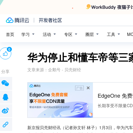
学习
活动
专区
圈层
工具
首页
M
0
华为停止和懂车帝等三
文章来源：
企鹅号 - 贝壳财经
分享
广告
EdgeOne 
长期享受不限量CD
新京报贝壳财经讯（记者孙文轩 林子）1月3日，华为汽