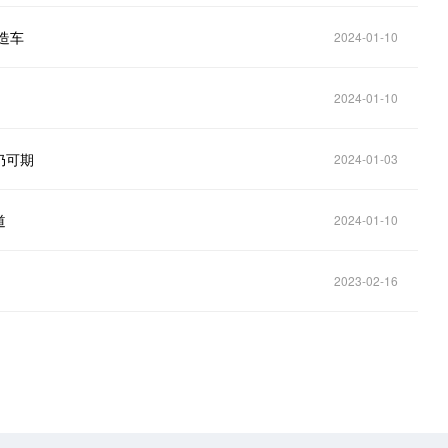
造车
2024-01-10
2024-01-10
仍可期
2024-01-03
道
2024-01-10
2023-02-16