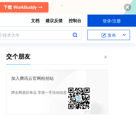
文档
建议反馈
控制台
登录/注册
案/技术大牛
发布
交个朋友
加入腾讯云官网粉丝站
蹲全网底价单品 享第一手活动信息