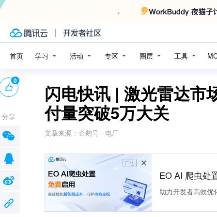
学习
活动
专区
圈层
工具
首页
M
0
闪电快讯 | 激光雷达
付量突破5万大关
分享
文章来源：
企鹅号 - 电厂
广告
EO AI 爬虫
助力开发者高效优