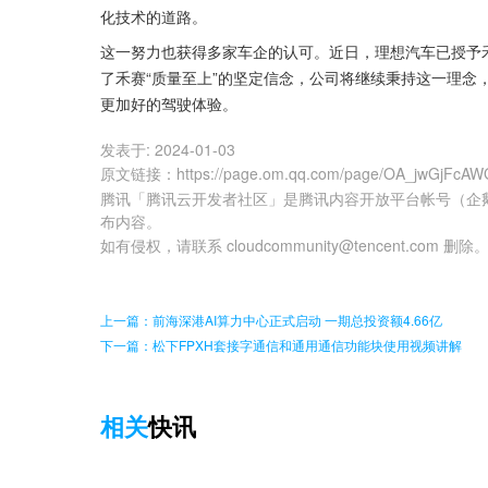
化技术的道路。
这一努力也获得多家车企的认可。近日，理想汽车已授予禾
了禾赛“质量至上”的坚定信念，公司将继续秉持这一理念
更加好的驾驶体验。​
发表于:
2024-01-03
原文链接
：
https://page.om.qq.com/page/OA_jwGjFc
腾讯「腾讯云开发者社区」是腾讯内容开放平台帐号（企
布内容。
如有侵权，请联系 cloudcommunity@tencent.com 删除
上一篇：前海深港AI算力中心正式启动 一期总投资额4.66亿
下一篇：松下FPXH套接字通信和通用通信功能块使用视频讲解
相关
快讯