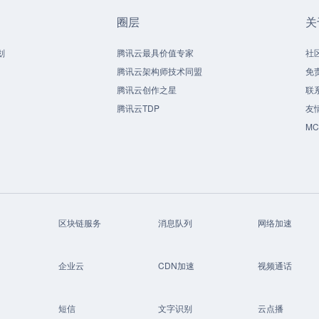
圈层
关
划
腾讯云最具价值专家
社
腾讯云架构师技术同盟
免
腾讯云创作之星
联
腾讯云TDP
友
M
区块链服务
消息队列
网络加速
企业云
CDN加速
视频通话
短信
文字识别
云点播