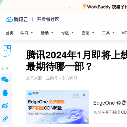
学习
活动
专区
圈层
工具
首页
M
0
腾讯2024年1月即将
最期待哪一部？
分享
文章来源：
企鹅号 - 东方稗颠
广告
EdgeOne 
长期享受不限量CD