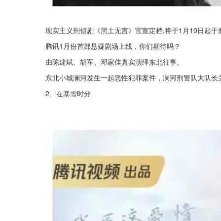
现实主义刑侦剧《黑土无言》官宣定档,将于1月10日起
腾讯1月份首部悬疑剧场上线，你们期待吗？
由陈建斌、胡军、邓家佳真实演绎东北往事。
东北小城澜河发生一起恶性犯罪案件，澜河刑警队大队长
2、在暴雪时分