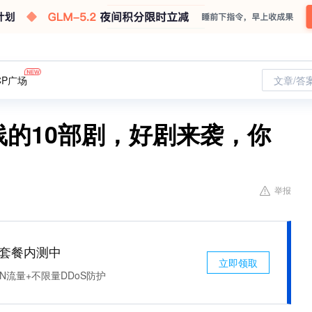
CP广场
文章/答
上线的10部剧，好剧来袭，你
举报
免费套餐内测中
立即领取
N流量+不限量DDoS防护