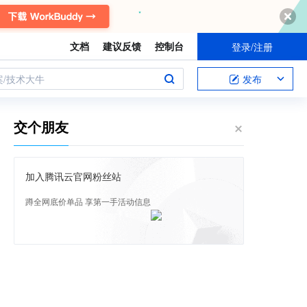
文档
建议反馈
控制台
登录/注册
案/技术大牛
发布
交个朋友
加入腾讯云官网粉丝站
蹲全网底价单品 享第一手活动信息