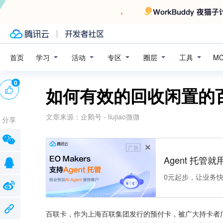
学习
活动
专区
圈层
工具
首页
M
0
如何有效的回收闲置的百
文章来源：
企鹅号 - liujiao微微
分享
广告
Agent 托管就用
0元起步，让业务快速拥
百联卡，作为上海百联集团发行的预付卡，被广大持卡者