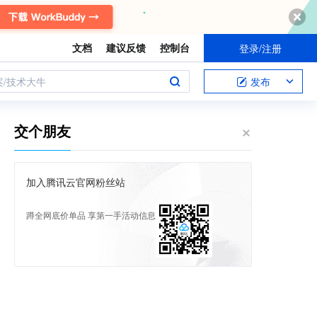
文档
建议反馈
控制台
登录/注册
案/技术大牛
发布
交个朋友
加入腾讯云官网粉丝站
蹲全网底价单品 享第一手活动信息