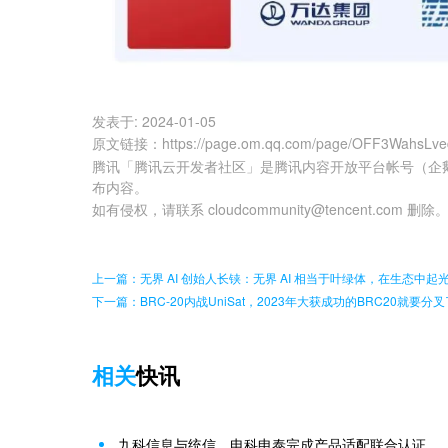
发表于:
2024-01-05
原文链接
：
https://page.om.qq.com/page/OFF3WahsL
腾讯「腾讯云开发者社区」是腾讯内容开放平台帐号（企
布内容。
如有侵权，请联系 cloudcommunity@tencent.com 删除
上一篇：无界 AI 创始人长铗：无界 AI 相当于叶绿体，在生态中起光
下一篇：BRC-20内战UniSat，2023年大获成功的BRC20就
相关
快讯
九科信息与统信、电科申泰完成产品适配联合认证