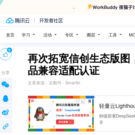
学习
活动
专区
圈层
工具
首页
M
0
再次拓宽信创生态版图
品兼容适配认证
分享
文章来源：
企鹅号 - Smartbi
广告
轻量云Lightho
秒级部署DeepSee
手