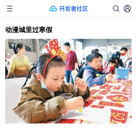
动漫城里过寒假