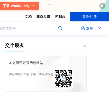
文档
建议反馈
控制台
登录/注册
案/技术大牛
发布
交个朋友
加入腾讯云官网粉丝站
蹲全网底价单品 享第一手活动信息