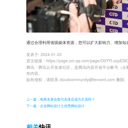
通过合理利用省级媒体资源，您可以扩大影响力、增加知
发表于:
2024-01-20
原文链接
：
https://page.om.qq.com/page/O0YYl-ocpE
腾讯「腾讯云开发者社区」是腾讯内容开放平台帐号（企
布内容。
如有侵权，请联系 cloudcommunity@tencent.com 删除
上一篇：电商未来会取代实体店成为主流吗？
下一篇：企业网站设计之优秀网站设计
相关
快讯