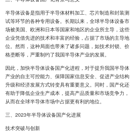
半导体设备是指用于半导体材料加工、芯片制造和封装测
试等环节的各种专用设备。长期以来，全球半导体设备市
场被美国、欧洲和日本等国家和地区的企业所主导，这些
企业凭借先进的技术和丰富的经验，占据了市场的主导地
位。然而，这种局面也带来了诸多问题，如技术封锁、价
格垄断等，严重制约了我国半导体产业的发展。
因此，加快半导体设备国产化进程，对于提升我国半导体
产业的自主可控能力、保障国家信息安全、促进产业结构
升级和经济发展方式转变具有重要意义。同时，国产化还
有助于降低企业生产成本，提高产品质量和市场竞争力，
从而在全球半导体市场中占据更有利的地位。
三、2023年半导体设备国产化进展
技术突破与创新