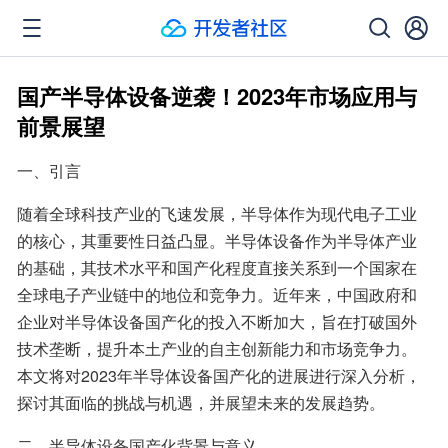
国产半导体设备逆袭！2023年市场应用与
前景展望
一、引言
随着全球科技产业的飞速发展，半导体作为现代电子工业
的核心，其重要性日益凸显。半导体设备作为半导体产业
的基础，其技术水平和国产化程度直接关系到一个国家在
全球电子产业链中的地位和竞争力。近年来，中国政府和
企业对半导体设备国产化的投入不断加大，旨在打破国外
技术垄断，提升本土产业的自主创新能力和市场竞争力。
本文将对2023年半导体设备国产化的进展进行深入分析，
探讨其面临的挑战与机遇，并展望未来的发展趋势。
二、半导体设备国产化背景与意义