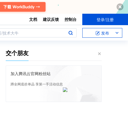
文档
建议反馈
控制台
登录/注册
案/技术大牛
发布
交个朋友
加入腾讯云官网粉丝站
蹲全网底价单品 享第一手活动信息