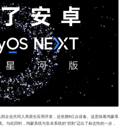
头部企业共同入局原生应用开发，还坐拥8亿台设备。这意味着鸿蒙系
。与此同时，鸿蒙系统与安卓系统的“切割”迈出了标志性的一步，