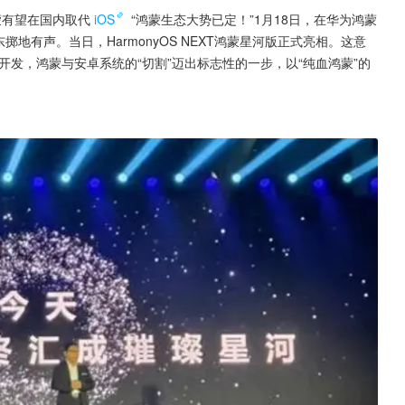
蒙有望在国内取代
iOS
 “鸿蒙生态大势已定！”1月18日，在华为鸿蒙
地有声。当日，HarmonyOS NEXT鸿蒙星河版正式亮相。这意
开发，鸿蒙与安卓系统的“切割”迈出标志性的一步，以“纯血鸿蒙”的