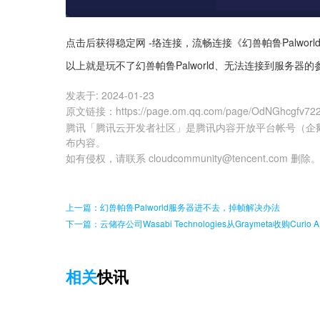
点击后获得稳定网 -络连接，流畅连接《幻兽帕鲁Palworl
以上就是玩不了幻兽帕鲁Palworld、无法连接到服务
发表于:
2024-01-23
原文链接
：
https://page.om.qq.com/page/OdNGhcgfv7
腾讯「腾讯云开发者社区」是腾讯内容开放平台帐号（企
布内容。
如有侵权，请联系 cloudcommunity@tencent.com 删除
上一篇：幻兽帕鲁Palworld服务器进不去，掉帧解决办法
下一篇：云储存公司Wasabi Technologies从Graymeta收购Curio A
相关
快讯