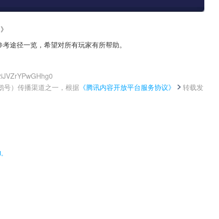
d》
器的参考途径一览，希望对所有玩家有所帮助。
22iJVZrYPwGHhg0
鹅号）传播渠道之一，根据
《腾讯内容开放平台服务协议》
转载发
。
I。