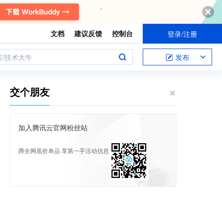
文档
建议反馈
控制台
登录/注册
案/技术大牛
发布
交个朋友
加入腾讯云官网粉丝站
蹲全网底价单品 享第一手活动信息