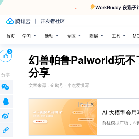
学习
活动
专区
圈层
工具
首页
M
0
幻兽帕鲁Palworld
分享
分享
文章来源：
企鹅号 - 小杰爱慢写
广告
AI 大模型会用
前往模型广场，即