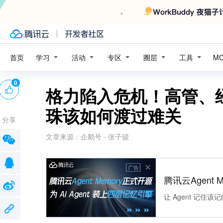
学习
活动
专区
圈层
工具
首页
M
0
格力陷入危机！高管、
珠该如何渡过难关
分享
文章来源：
企鹅号 - 张子骏
广告
腾讯云Agent 
让 Agent 记