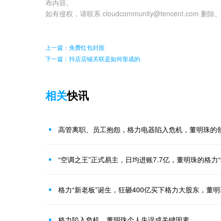
布内容。
如有侵权，请联系 cloudcommunity@tencent.com 删除
上一篇：免费红包封面
下一篇：抖店店铺关联是如何形成的
相关
快讯
高管离职、员工抱怨，格力电器陷入危机，董明珠的
“空调之王”正式易主，日均进账7.7亿，董明珠的格力“
格力“新老板”诞生，狂砸400亿买下格力大股东，董
格力陷入危机，董明珠个人失误成关键因素