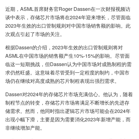
近期，ASML首席财务官Roger Dassen在一次财报视频访
谈中表示，存储芯片市场将在2024年迎来增长，尽管面临
2023年生效的出口管制规则对中国市场销售额的影响。此
次观点引起了市场的关注。
根据Dassen的介绍，2023年生效的出口管制规则将对
ASML在中国市场的销售额产生10%-15%的影响。尽管面
临这一短期挑战，但Dassen认为中国市场对成熟制程的需
求仍然旺盛。这意味着尽管受到一定程度的制约，中国市
场仍在继续对高度成熟的芯片制程表现出强烈需求。
Dassen对2024年的存储芯片市场充满信心。他认为，随着
制程节点的转变，存储芯片市场将满足不断增长的先进存
储需求。然而，他同时指出逻辑芯片市场可能会在2024年
出现小幅下滑，主要是因为需要消化2023年新增产能，而
非继续增加产能。