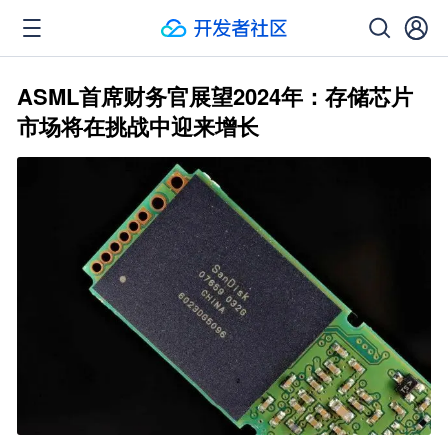
ASML首席财务官展望2024年：存储芯片
市场将在挑战中迎来增长