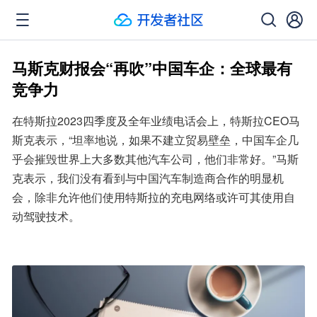
马斯克财报会“再吹”中国车企：全球最有
竞争力
在特斯拉2023四季度及全年业绩电话会上，特斯拉CEO马
斯克表示，“坦率地说，如果不建立贸易壁垒，中国车企几
乎会摧毁世界上大多数其他汽车公司，他们非常好。”马斯
克表示，我们没有看到与中国汽车制造商合作的明显机
会，除非允许他们使用特斯拉的充电网络或许可其使用自
动驾驶技术。