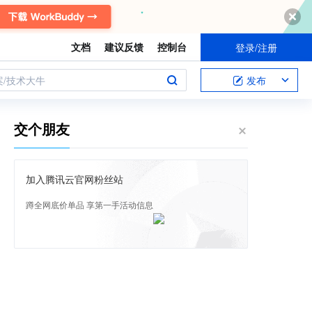
文档
建议反馈
控制台
登录/注册
案/技术大牛
发布
交个朋友
加入腾讯云官网粉丝站
蹲全网底价单品 享第一手活动信息