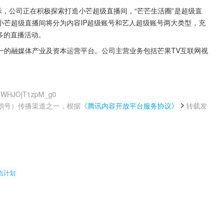
问答中表示，公司正在积极探索打造小芒超级直播间，“芒芒生活圈”是超级直
小芒超级直播间将分为内容IP超级账号和艺人超级账号两大类型，充
多的直播活动。
一的融媒体产业及资本运营平台。公司主营业务包括芒果TV互联网视
tk6WHJOjT1zpM_g0
鹅号）传播渠道之一，根据
《腾讯内容开放平台服务协议》
转载发
。
点计划