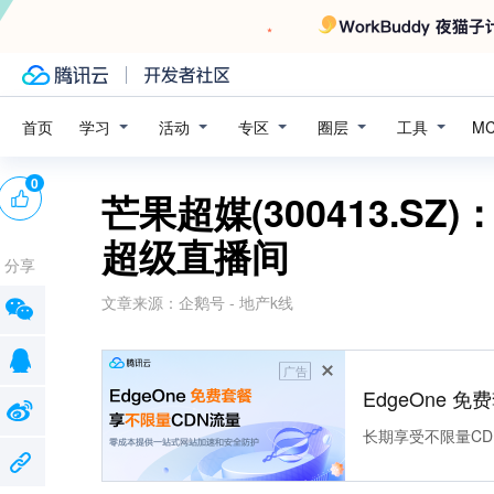
学习
活动
专区
圈层
工具
首页
M
0
芒果超媒(300413.
超级直播间
分享
文章来源：
企鹅号 - 地产k线
广告
EdgeOne 
长期享受不限量CD