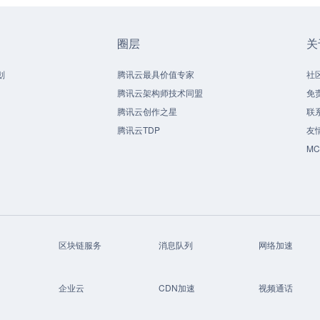
圈层
关
划
腾讯云最具价值专家
社
腾讯云架构师技术同盟
免
腾讯云创作之星
联
腾讯云TDP
友
M
区块链服务
消息队列
网络加速
企业云
CDN加速
视频通话