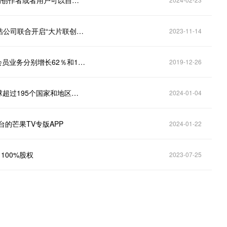
芒果超媒(300413.SZ)：旗下内容电商平台小芒电商的创作者或者用户可以自主上传UGC短视频
芒果超媒(300413.SZ)：近期芒果TV又与中国移动咪咕公司联合开启“大片联创计划”
2023-11-14
芒果超媒半年度净利润升40.33％至8.04亿元 广告和会员业务分别增长62％和136％
2019-12-26
芒果超媒(300413.SZ)：芒果TV国际APP目前覆盖全球超过195个国家和地区，下载量超1.4亿次
2024-01-04
o平台的芒果TV专版APP
2024-01-22
司100%股权
2023-07-25