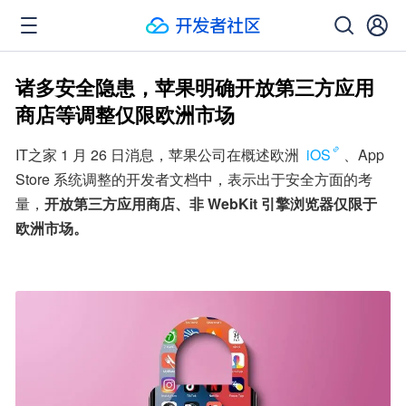
诸多安全隐患，苹果明确开放第三方应用
商店等调整仅限欧洲市场
IT之家 1 月 26 日消息，苹果公司在概述欧洲 
iOS
、App 
Store 系统调整的开发者文档中，表示出于安全方面的考
量，
开放第三方应用商店、非 WebKit 引擎浏览器仅限于
欧洲市场。