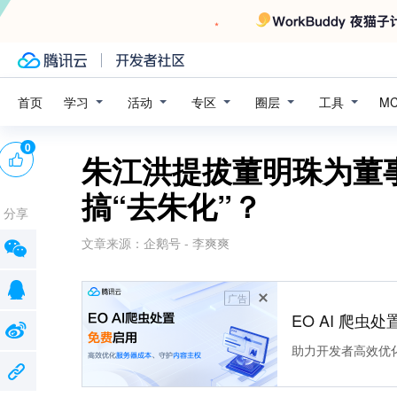
学习
活动
专区
圈层
工具
首页
M
0
朱江洪提拔董明珠为董
搞“去朱化”？
分享
文章来源：
企鹅号 - 李爽爽
广告
EO AI 爬虫
助力开发者高效优