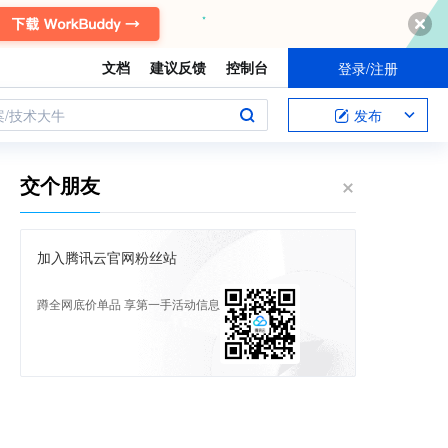
文档
建议反馈
控制台
登录/注册
案/技术大牛
发布
交个朋友
加入腾讯云官网粉丝站
蹲全网底价单品 享第一手活动信息