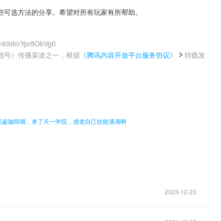
些可选方法的分享。希望对所有玩家有所帮助。
B5mk9dmYpr8ObVg0
鹅号）传播渠道之一，根据
《腾讯内容开放平台服务协议》
转载发
。
品鉴咖啡哦，来了天一学院，感觉自己技能满满啊
2023-12-23