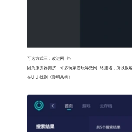
可选方式三：改进网 -络
因为服务器拥挤，许多玩家游玩导致网 -络拥堵，所以很
在U U 找到《黎明杀机》