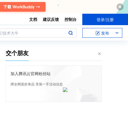
文档
建议反馈
控制台
登录/注册
案/技术大牛
发布
交个朋友
加入腾讯云官网粉丝站
蹲全网底价单品 享第一手活动信息