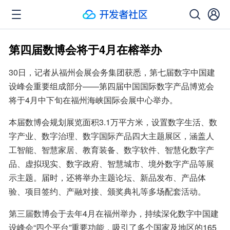
第四届数博会将于4月在榕举办
30日，记者从福州会展会务集团获悉，第七届数字中国建
设峰会重要组成部分——第四届中国国际数字产品博览会
将于4月中下旬在福州海峡国际会展中心举办。
本届数博会规划展览面积3.1万平方米，设置数字生活、数
字产业、数字治理、数字国际产品四大主题展区，涵盖人
工智能、智慧家居、教育装备、数字软件、智慧化数字产
品、虚拟现实、数字政府、智慧城市、境外数字产品等展
示主题。届时，还将举办主题论坛、新品发布、产品体
验、项目签约、产融对接、颁奖典礼等多场配套活动。
第三届数博会于去年4月在福州举办，持续深化数字中国建
设峰会“四个平台”重要功能，吸引了多个国家及地区的165