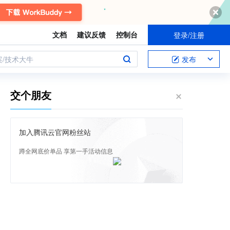
文档
建议反馈
控制台
登录/注册
案/技术大牛
发布
交个朋友
加入腾讯云官网粉丝站
蹲全网底价单品 享第一手活动信息