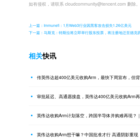
如有侵权，请联系 cloudcommunity@tencent.com 删除
上一篇：Immunefi：1月Web3行业因黑客攻击损失1.26亿美元
下一篇：马斯克：特斯拉将立即举行股东投票，将注册地迁至德克
相关
快讯
传英伟达超400亿美元收购Arm，最快下周宣布，但
审批延迟、高通愿接盘，英伟达400亿美元收购Arm
英伟达收购Arm计划落空，跨国半导体并购难再现？
英伟达收购Arm想干嘛？中国批准才行 高通阴影重现