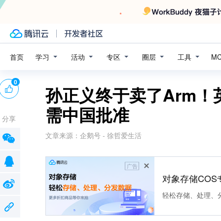
学习
活动
专区
圈层
工具
首页
M
0
孙正义终于卖了Arm！
需中国批准
分享
文章来源：
企鹅号 - 徐哲爱生活
广告
对象存储COS
轻松存储、处理、