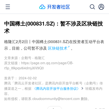
中国稀土(000831.SZ)：暂不涉及区块链技
术
格隆汇2月2日丨中国稀土(000831.SZ)在投资者互动平台表
示，目前，公司暂不涉及
区块链技术
。
文章来源：
企鹅号 - 格隆汇
原文链接：
https://page.om.qq.com/page/OB-
r5p_8lkpqvi64dmjJ6V9Q0
发表于：
2024-02-02
腾讯「腾讯云开发者社区」是腾讯内容开放平台帐号（企鹅号）传
播渠道之一，根据
《腾讯内容开放平台服务协议》
转载发布内
容。
如有侵权，请联系 cloudcommunity@tencent.com 删除。