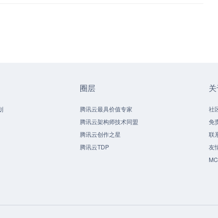
圈层
关
划
腾讯云最具价值专家
社
腾讯云架构师技术同盟
免
腾讯云创作之星
联
腾讯云TDP
友
M