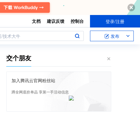
文档
建议反馈
控制台
登录/注册
案/技术大牛
发布
交个朋友
加入腾讯云官网粉丝站
蹲全网底价单品 享第一手活动信息