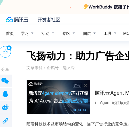
学习
活动
专区
圈层
工具
首页
M
0
飞扬动力：助力广告企
文章来源：
企鹅号 - 清乄泠
分享
广告
腾讯云Agent 
让 Agent 记
随着科技技术及市场结构的变化，当下广告行业的竞争压