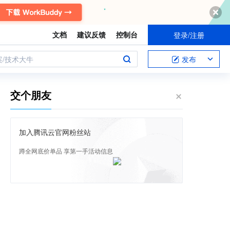
文档
建议反馈
控制台
登录/注册
案/技术大牛
发布
交个朋友
加入腾讯云官网粉丝站
蹲全网底价单品 享第一手活动信息