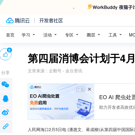
学习
活动
专区
圈层
工具
首页
M
0
第四届消博会计划于4月
文章来源：
企鹅号 - 金台资讯
分享
广告
EO AI 爬虫
助力开发者高效优
人民网海口2月5日电 (潘惠文、蒋成柳)从第四届中国国