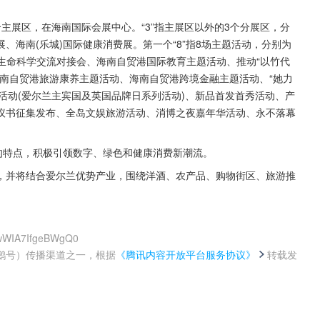
指1个主展区，在海南国际会展中心。“3”指主展区以外的3个分展区，分
展、海南(乐城)国际健康消费展。第一个“8”指8场主题活动，分别为
兰生命科学交流对接会、海南自贸港国际教育主题活动、推动“以竹代
、海南自贸港旅游康养主题活动、海南自贸港跨境金融主题活动、“她力
方活动(爱尔兰主宾国及英国品牌日系列活动)、新品首发首秀活动、产
议书征集发布、全岛文娱旅游活动、消博之夜嘉年华活动、永不落幕
的特点，积极引领数字、绿色和健康消费新潮流。
，并将结合爱尔兰优势产业，围绕洋酒、农产品、购物街区、旅游推
PwWIA7IfgeBWgQ0
鹅号）传播渠道之一，根据
《腾讯内容开放平台服务协议》
转载发
。