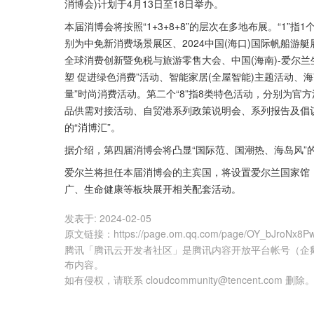
消博会)计划于4月13日至18日举办。
本届消博会将按照“1+3+8+8”的层次在多地布展。“1”
别为中免新消费场景展区、2024中国(海口)国际帆船游艇
全球消费创新暨免税与旅游零售大会、中国(海南)-爱尔
塑 促进绿色消费”活动、智能家居(全屋智能)主题活动
量”时尚消费活动。第二个“8”指8类特色活动，分别为官
品供需对接活动、自贸港系列政策说明会、系列报告及倡
的“消博汇”。
据介绍，第四届消博会将凸显“国际范、国潮热、海岛风”
爱尔兰将担任本届消博会的主宾国，将设置爱尔兰国家馆
广、生命健康等板块展开相关配套活动。
发表于:
2024-02-05
原文链接
：
https://page.om.qq.com/page/OY_bJroNx8
腾讯「腾讯云开发者社区」是腾讯内容开放平台帐号（企
布内容。
如有侵权，请联系 cloudcommunity@tencent.com 删除