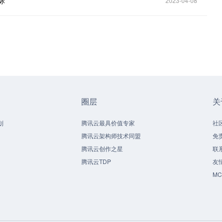
际
2023-04-08
圈层
关
划
腾讯云最具价值专家
社
腾讯云架构师技术同盟
免
腾讯云创作之星
联
腾讯云TDP
友
M