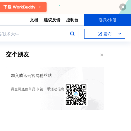
文档
建议反馈
控制台
登录/注册
案/技术大牛
发布
交个朋友
加入腾讯云官网粉丝站
蹲全网底价单品 享第一手活动信息