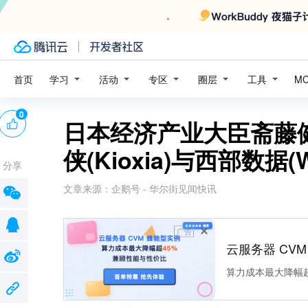
学习
活动
专区
圈层
工具
首页
M
0
日本经济产业大臣斋藤
侠(Kioxia)与西部数据
分享
文章来源：
企鹅号 - 华尔街见闻快讯
广告
云服务器 CV
算力成本最大降幅超