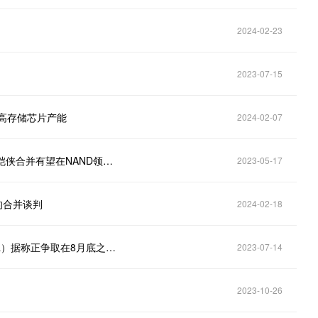
2024-02-23
2023-07-15
提高存储芯片产能
2024-02-07
Benchmark：予西部数据（WDC.US）“持有”评级 与铠侠合并有望在NAND领域挑战三星
2023-05-17
的合并谈判
2024-02-18
西部数据（WD）与日本电脑内存制造商铠侠 （Kioxia）据称正争取在8月底之前达成合并协议。铠侠的大股东贝恩资本被传在将协议
2023-07-14
2023-10-26