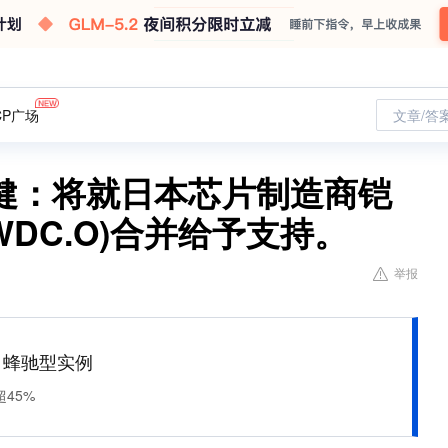
CP广场
文章/答
健：将就日本芯片制造商铠
(WDC.O)合并给予支持。
举报
M 蜂驰型实例
45%