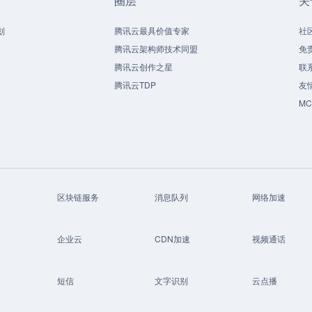
圈层
关
划
腾讯云最具价值专家
社
腾讯云架构师技术同盟
免
腾讯云创作之星
联
腾讯云TDP
友
M
区块链服务
消息队列
网络加速
企业云
CDN加速
视频通话
短信
文字识别
云点播