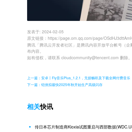
发表于:
2024-02-05
原文链接
：
https://page.om.qq.com/page/OSdHJ3dtt
腾讯「腾讯云开发者社区」是腾讯内容开放平台帐号（企
布内容。
如有侵权，请联系 cloudcommunity@tencent.com 删除
上一篇：安卓丨Fly音乐Plus_1.2.1，无损畅听及下载全网付费音乐
下一篇：铠侠拟最快2025年秋开始生产高级闪存
相关
快讯
传日本芯片制造商Kioxia试图重启与西部数据(WDC.U