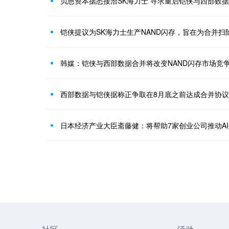
贝恩资本据悉接洽SK海力士 寻求重启铠侠与西部数
铠侠提议为SK海力士生产NAND闪存，旨在为合并扫
韩媒：铠侠与西部数据合并将改变NAND闪存市场竞
西部数据与铠侠据称正争取在8月底之前达成合并协议
日本经济产业大臣斋藤健：将帮助7家创业公司推动A