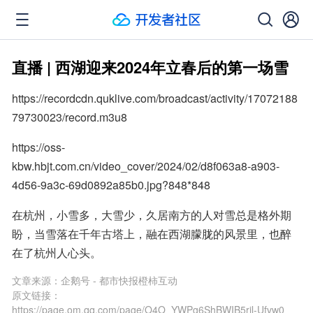
直播 | 西湖迎来2024年立春后的第一场雪
https://recordcdn.quklive.com/broadcast/activity/17072188
79730023/record.m3u8
https://oss-
kbw.hbjt.com.cn/video_cover/2024/02/d8f063a8-a903-
4d56-9a3c-69d0892a85b0.jpg?848*848
在杭州，小雪多，大雪少，久居南方的人对雪总是格外期
盼，当雪落在千年古塔上，融在西湖朦胧的风景里，也醉
在了杭州人心头。
文章来源：
企鹅号 - 都市快报橙柿互动
原文链接：
https://page.om.qq.com/page/O4O_YWPg6ShBWIB5ril-Ufvw0