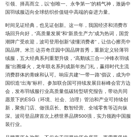
引领、择高而立，以“创唯一、永争第一”的精气神，激扬中
国羽绒服迈向全球纺织价值链中高端的奋进力量。
时间见证经典，也见证创新。这一年，我国经济和消费市
场回升向好，“高质量发展”和“新质生产力”成为热词，国货
潮牌广受欢迎，波司登用创新“读懂消费者”，让信心擦亮中
国品牌。米兰·达芬奇庄园中国品牌首秀，重新定义轻薄羽
绒服，五大经典系列重塑升级，“高鹅绒三合一冲锋衣羽绒
服”出圈爆火，龙年联名系列成新年热门礼，赢得时代主流
消费群体的青睐和认可。响应共建“一带一路”倡议，成为中
国织造“出海”标杆。参加联合国可持续发展目标峰会官方边
会，发布羽绒服行业高质量低碳转型研究报告，带动共同
愿景下的ESG（环境、社会、治理）管治和产业可持续创
新，聚焦门店、做强店长、数智经营、全域零售等迈向纵
深。波司登品牌首次上榜世界品牌500强，实力领跑中国服
装行业。