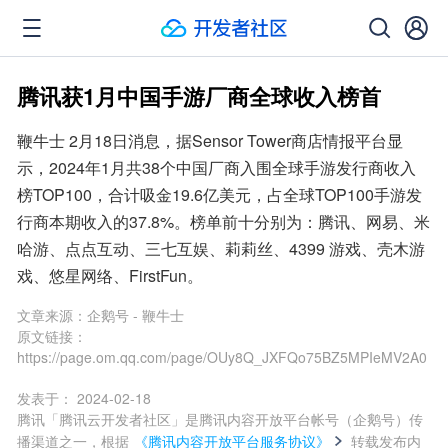
腾讯获1月中国手游厂商全球收入榜首
鞭牛士 2月18日消息，据Sensor Tower商店情报平台显
示，2024年1月共38个中国厂商入围全球手游发行商收入
榜TOP100，合计吸金19.6亿美元，占全球TOP100手游发
行商本期收入的37.8%。榜单前十分别为：腾讯、网易、米
哈游、点点互动、三七互娱、莉莉丝、4399 游戏、壳木游
戏、悠星网络、FirstFun。
文章来源：
企鹅号 - 鞭牛士
原文链接：
https://page.om.qq.com/page/OUy8Q_JXFQo75BZ5MPIeMV2A0
发表于：
2024-02-18
腾讯「腾讯云开发者社区」是腾讯内容开放平台帐号（企鹅号）传
播渠道之一，根据
《腾讯内容开放平台服务协议》
转载发布内