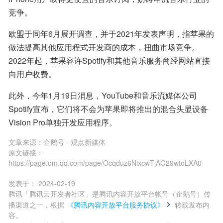
竞争。
欧盟于同年6月展开调查，并于2021年发表声明，指苹果的
做法提高其他应用程式开发商的成本，扭曲市场竞争。
2022年起，苹果容许Spotify和其他音乐服务商经网站直接
向用户收费。
此外，今年1月19日消息，YouTube和音乐流媒体公司
Spotify宣布，它们将不会为苹果即将推出的混合头显设备
Vision Pro单独开发应用程序。
文章来源：
企鹅号 - 观点新媒体
原文链接：
https://page.om.qq.com/page/Ocqduz6NixcwTjAG29wtoLXA0
发表于：
2024-02-19
腾讯「腾讯云开发者社区」是腾讯内容开放平台帐号（企鹅号）传
播渠道之一，根据
《腾讯内容开放平台服务协议》
转载发布内
容。