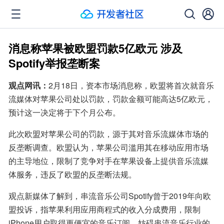
消息称苹果被欧盟罚款5亿欧元 涉及
Spotify举报垄断案
观点网讯：
2月18日，资本市场消息称，欧盟将首次就音乐
流媒体对苹果公司处以罚款，罚款金额可能高达5亿欧元，
预计这一决定将于下个月公布。
此次欧盟对苹果公司的罚款，源于其对音乐流媒体市场的
反垄断调查。欧盟认为，苹果公司滥用其在移动应用市场
的主导地位，限制了竞争对手在苹果设备上提供音乐流媒
体服务，违反了欧盟的反垄断法规。
观点新媒体了解到，串流音乐公司Spotify曾于2019年向欧
盟投诉，指苹果利用应用商程式的收入分成费用，限制
iPhone用户取得更便宜的音乐订阅，妨碍串流音乐行业的