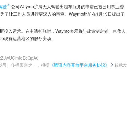
驾驶
公司Waymo扩展无人驾驶出租车服务的申请已被公用事业委
是为了让工作人员进行更深入的审查。Waymo此前在1月19日提出了
克斯投入运营。在申请扩张时，Waymo表示将与政策制定者、急救人
mo现有运营地区的服务变动。
nsxZJwUGmIqEcQpA0
鹅号）传播渠道之一，根据
《腾讯内容开放平台服务协议》
转载发
。