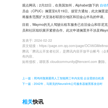
观点网讯：2月22日，在美国加州，Alphabet旗下的
自动
员会（CPUC）搁置至6月19日。据官方通知，此次搁置
将服务范围扩大至洛杉矶部分地区和旧金山半岛的申请。
目前，Waymo的无人驾驶出租车服务已在旧金山和菲尼
员和社区组织展开紧密合作。此次申请搁置并不涉及Way
发表于:
2024-02-22
原文链接
：
https://page.om.qq.com/page/OCV6GMe8
腾讯「腾讯云开发者社区」是腾讯内容开放平台帐号（企
布内容。
如有侵权，请联系 cloudcommunity@tencent.com 删除
上一篇：周鸿祎预测通用人工智能两三年内实现 企业需抓住机遇
下一篇：2042年，马斯克的Neuralink公司服务器被黑客攻击时
相关
快讯