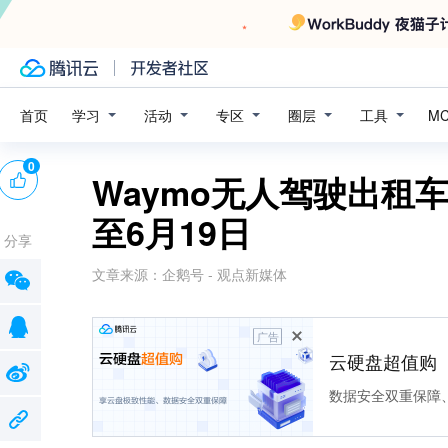
学习
活动
专区
圈层
工具
首页
M
0
Waymo无人驾驶出租
至6月19日
分享
文章来源：
企鹅号 - 观点新媒体
广告
云硬盘超值购
数据安全双重保障