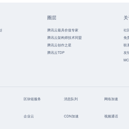
圈层
关
划
腾讯云最具价值专家
社
腾讯云架构师技术同盟
免
腾讯云创作之星
联
腾讯云TDP
友
M
区块链服务
消息队列
网络加速
企业云
CDN加速
视频通话