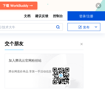
文档
建议反馈
控制台
登录/注册
案/技术大牛
发布
交个朋友
加入腾讯云官网粉丝站
蹲全网底价单品 享第一手活动信息