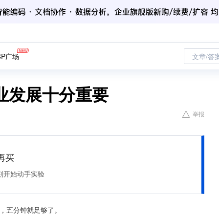
CP广场
文章/答
业发展十分重要
举报
再买
刻开始动手实验
它，五分钟就足够了。