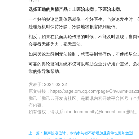
选择正确的舆情产品：上医治未病，下医治末病。
一个好的舆论监测体系就像一个好医生。当舆论发生时，
处理危机时保持冷静，冷静地将损害降到最低。
相反，如果在负面舆论传播的时候，不能及时发现，当舆
会显得无能为力，毫无章法。
如果舆论发酵到无法控制，就需要刮骨疗伤，即使竭尽全
可靠的舆论监测系统不仅可以帮助企业分析用户需求、危
靠的指导和帮助。
发表于:
2024-02-22
原文链接
：
https://page.om.qq.com/page/Ohv89mr-0s
腾讯「腾讯云开发者社区」是腾讯内容开放平台帐号（企
布内容。
如有侵权，请联系 cloudcommunity@tencent.com 删除
上一篇：超声波液位计，市场参与者不断增加且竞争也更加激烈