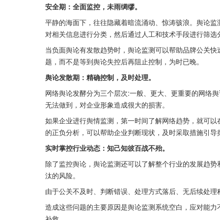
安全期：全面监控，未雨绸缪。
平静的海面下，往往隐藏着暗流涌动、惊涛骇浪。舆论监
对相关信息进行分类，然后通过人工和技术手段进行筛选
当负面舆论有发散趋势时，舆论监测可以帮助品牌公关快
题，而不是等到舆论失控后再阻止控制，为时已晚。
舆论发散期：精确控制，及时处理。
网络舆论发酵分为三个层次:一般、更大、更重要的网络
无法做到，对企业形象造成很大的损害。
如果企业进行舆情监测，第一时间了解网络趋势，就可以
的正负分析，可以帮助企业判断现状，及时采取措施引导
实时掌控行业动态：知己知彼百战不殆。
除了监控舆论，舆论监测还可以了解整个行业的发展趋势
汰的风险。
由于公关不及时、判断错误、处理方式落后、无后续处理
造成这些问题的主要原因是舆论监测系统空白，应对能力
补救。