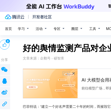
学习
活动
专区
圈层
工具
首页
M
0
好的舆情监测产品对企
文章来源：
企鹅号 - 硕智库
分享
广告
AI 大模型会用
前往模型广场，即
巴菲特说：“建立一个好名声需要二十年的时间，而摧毁