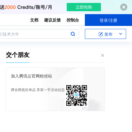
文档
建议反馈
控制台
登录/注册
案/技术大牛
发布
交个朋友
加入腾讯云官网粉丝站
蹲全网底价单品 享第一手活动信息