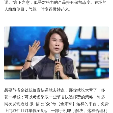
调。”言下之意，似乎对格力的产品持有保留态度。在场的
人纷纷侧目，气氛一时变得微妙起来。
想要节省金钱低价寄快递就去站点，那你就吃大亏了！多
花一半钱；可以考虑采取一些节省快递邮费的策略，许多
网友发现通过 微 ·信 公˜众 ˜号【全来寄】这样的平台，免费
上门取件且订单低至6元，一部手机即可解决。这样合理利